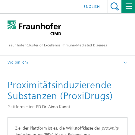
ENGLISH
Fraunhofer Cluster of Excellence Immune-Mediated Diseases
Wo bin ich?
Startseite
Proximitätsinduzierende
Forschung
Plattformen
Substanzen (ProxiDrugs)
Plattformleiter: PD Dr. Aimo Kannt
Ziel der Plattform ist es, die Wirkstoffklasse der
proximity
inducing drugs
(PiDs) für die Behandlung